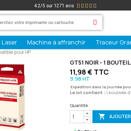
4.2/5 sur 1271 avis





 Laser
Machine à affranchir
Traceur Gra
patible pour HP
GT51 NOIR - 1 BOUTE
11,98 € TTC
9.98 HT
Expédition dans la journée po
Le lot contient :
1 bouteille d
Quantité

AJOUTER 