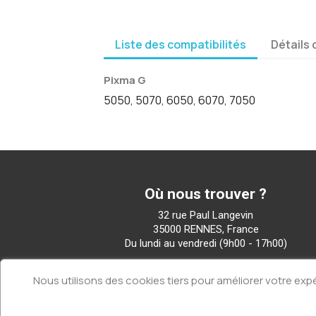
Liste des compatibilités
Détails 
Pixma G
5050, 5070, 6050, 6070, 7050
Où nous trouver ?
32 rue Paul Langevin
35000 RENNES, France
Du lundi au vendredi (9h00 - 17h00)
Nous utilisons des cookies tiers pour améliorer votre expé
Entreprise
Qui sommes-nous ?
FAQ