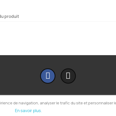
du produit
A propos
rience de navigation, analyser le trafic du site et personnaliser
Mentions Légales
En savoir plus.
Protection des données
CGV