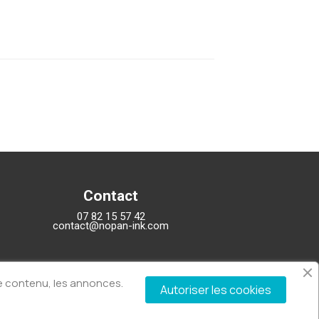
Contact
07 82 15 57 42
contact@nopan-ink.com
Modes de paiement
 le contenu, les annonces.
Autoriser les cookies
Carte bancaire
PayPal
Virement bancaire