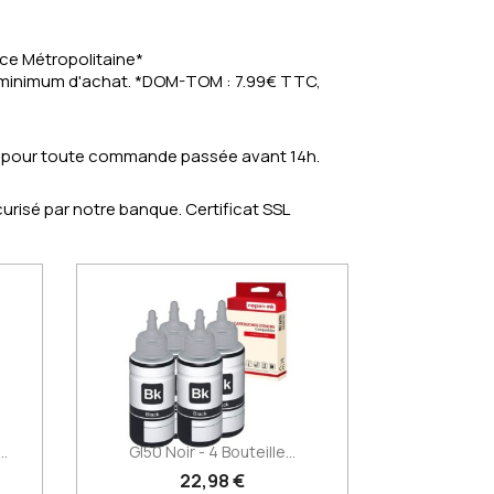
nce Métropolitaine*
s minimum d'achat. *DOM-TOM : 7.99€ TTC,
e pour toute commande passée avant 14h.
risé par notre banque. Certificat SSL
..
GI50 Noir - 4 Bouteille...
22,98 €