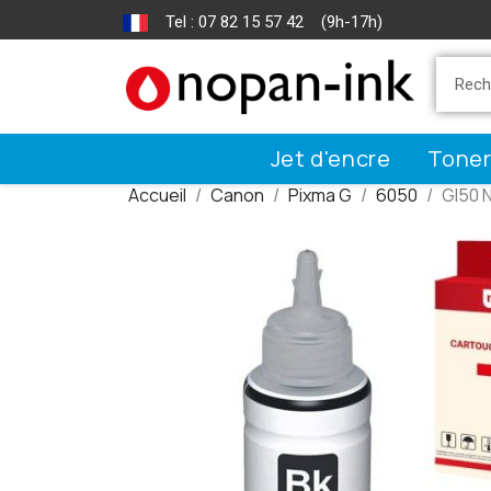
Tel : 07 82 15 57 42 (9h-17h)
Jet d'encre
Toner
Accueil
Canon
Pixma G
6050
GI50 N