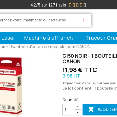
4.2/5 sur 1271 avis





 Laser
Machine à affranchir
Traceur Gra
oir - 1 Bouteille d'encre compatible pour CANON
GI50 NOIR - 1 BOUTE
CANON
11,98 € TTC
9.98 HT
Expédition dans la journée po
Le lot contient :
1 bouteille d
Quantité

AJOUTER 