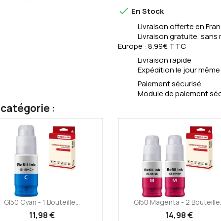

En Stock
Livraison offerte en Fra
Livraison gratuite, san
Europe : 8.99€ TTC
Livraison rapide
Expédition le jour mêm
Paiement sécurisé
Module de paiement sécu
catégorie :
GI50 Cyan - 1 Bouteille...
GI50 Magenta - 2 Bouteille.
11,98 €
14,98 €