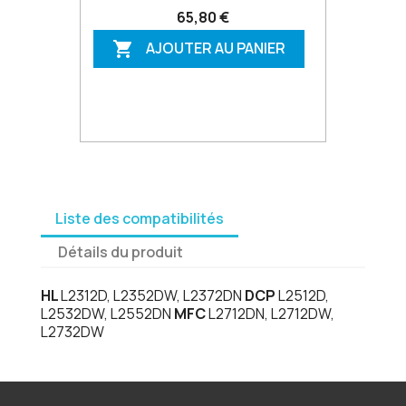
65,80 €
AJOUTER AU PANIER

Liste des compatibilités
Détails du produit
HL
L2312D, L2352DW, L2372DN
DCP
L2512D,
L2532DW, L2552DN
MFC
L2712DN, L2712DW,
L2732DW